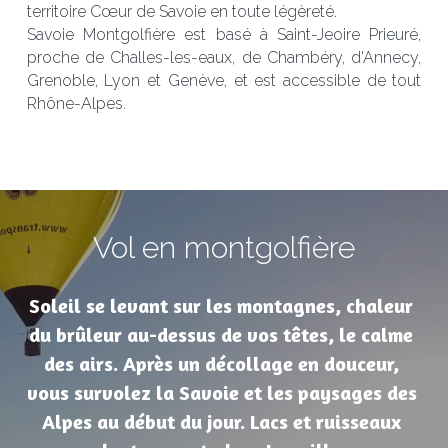
territoire Cœur de Savoie en toute légèreté.
Savoie Montgolfière est basé à Saint-Jeoire Prieuré, 
proche de Challes-les-eaux, de Chambéry, d'Annecy, 
Grenoble, Lyon et Genève, et est accessible de tout 
Rhône-Alpes.
Vol en montgolfière
Soleil se levant sur les montagnes, chaleur 
du brûleur au-dessus de vos têtes, le calme 
des airs. Après un décollage en douceur, 
vous survolez la Savoie et les paysages des 
Alpes au début du jour. Lacs et ruisseaux 