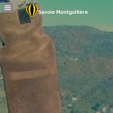
Savoie Montgolfière
Accueil
Vol en montgolfière
Montgolfière et événements
Galerie
Avis & Tarifs
Contact
À propos