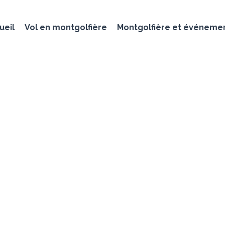
ueil
Vol en montgolfière
Montgolfière et événeme